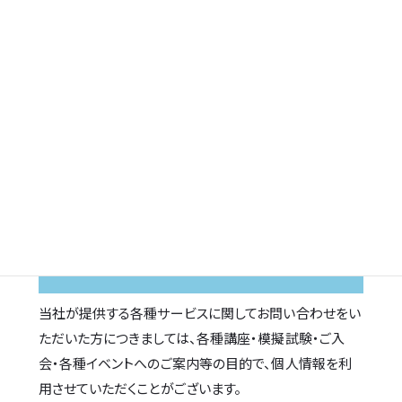
への適切な監督をします。
2. 個人情報の安全管理措置
個人情報への不正アクセス・個人情報の漏えい・滅失、ま
たは棄損の予防および是正のため、当社内において規程
を整備し安全対策に努めます。
3. 利用目的
当社が提供する各種サービスに関してお問い合わせをい
ただいた方につきましては、各種講座・模擬試験・ご入
会・各種イベントへのご案内等の目的で、個人情報を利
用させていただくことがございます。